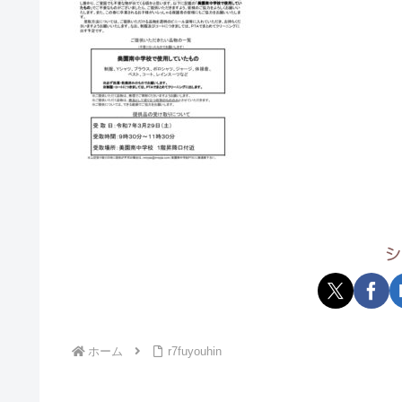
シ
ホーム
r7fuyouhin