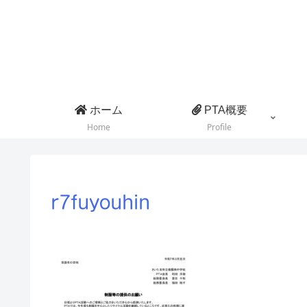
ホーム
PTA概要
Home
Profile
r7fuyouhin