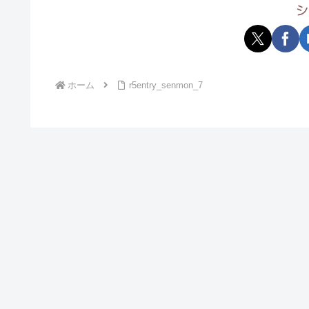
シ
ホーム
r5entry_senmon_7