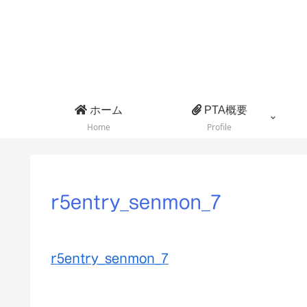
ホーム
PTA概要
Home
Profile
r5entry_senmon_7
r5entry_senmon_7