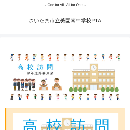
～ One for All , All for One ～
さいたま市立美園南中学校PTA