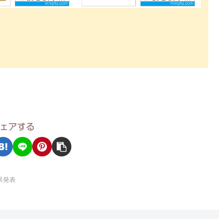
ェアする
果発表