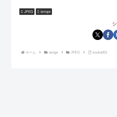
JPEG
iamge
シ
ホーム
iamge
JPEG
kouka001