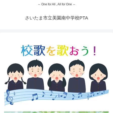
～ One for All , All for One ～
さいたま市立美園南中学校PTA