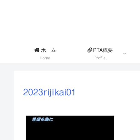
ホーム
PTA概要
Home
Profile
2023rijikai01