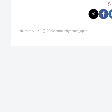
シ
ホーム
2023communityspace_open