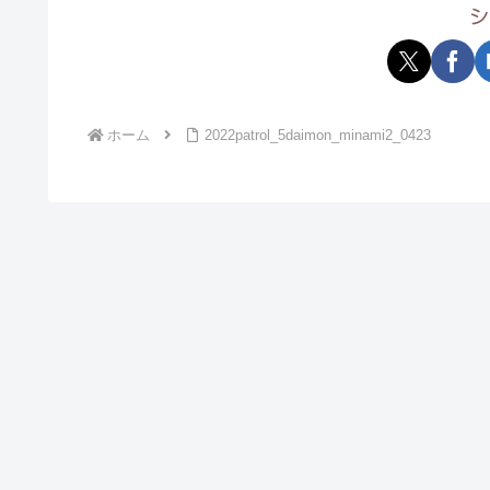
シ
ホーム
2022patrol_5daimon_minami2_0423