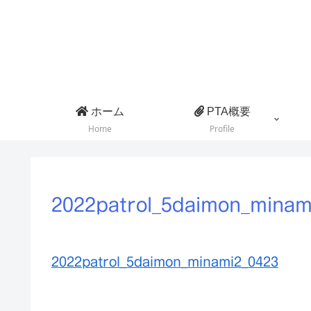
ホーム
PTA概要
Home
Profile
2022patrol_5daimon_minam
2022patrol_5daimon_minami2_0423