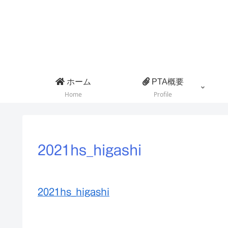
ホーム
PTA概要
Home
Profile
2021hs_higashi
2021hs_higashi