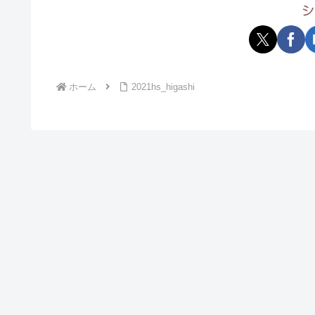
シ
ホーム
2021hs_higashi