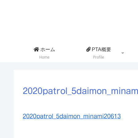
ホーム
PTA概要
Home
Profile
2020patrol_5daimon_minam
2020patrol_5daimon_minami20613