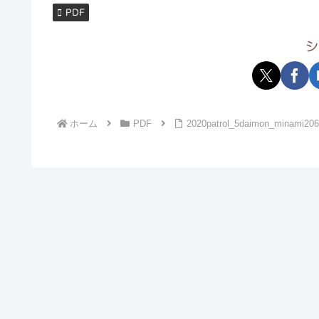
PDF
シ
ホーム
PDF
2020patrol_5daimon_minami20