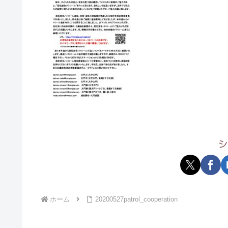
シ
ホーム
20200527patrol_cooperation