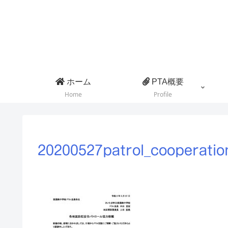
ホーム
PTA概要
Home
Profile
20200527patrol_cooperatio